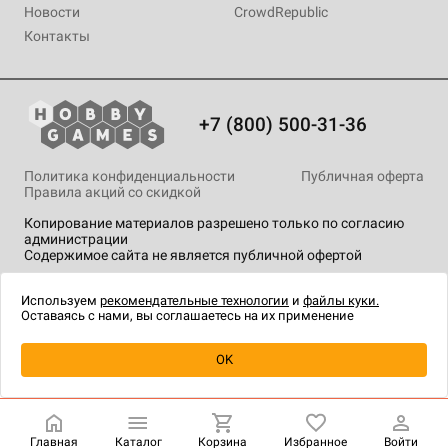
Новости
CrowdRepublic
Контакты
+7 (800) 500-31-36
Политика конфиденциальности
Публичная оферта
Правила акций со скидкой
Копирование материалов разрешено только по согласию
администрации
Содержимое сайта не является публичной офертой
На сайте Hobby Games применяются
рекомендательные
технологии
.
Используем
рекомендательные технологии
и
файлы куки.
Оставаясь с нами, вы соглашаетесь на их применение
Уведомить о наличии
OK
Главная
Каталог
Корзина
Избранное
Войти