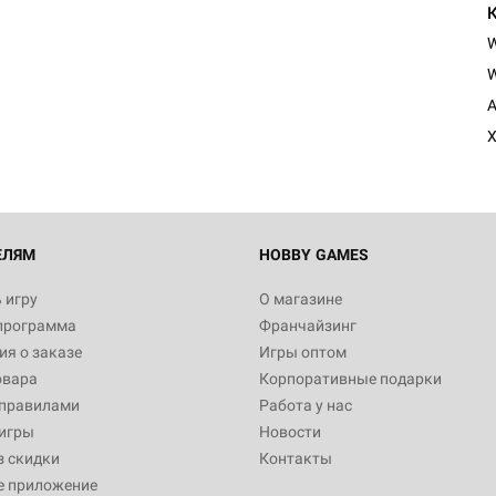
W
A
X
ЕЛЯМ
HOBBY GAMES
 игру
О магазине
программа
Франчайзинг
я о заказе
Игры оптом
овара
Корпоративные подарки
 правилами
Работа у нас
игры
Новости
з скидки
Контакты
е приложение