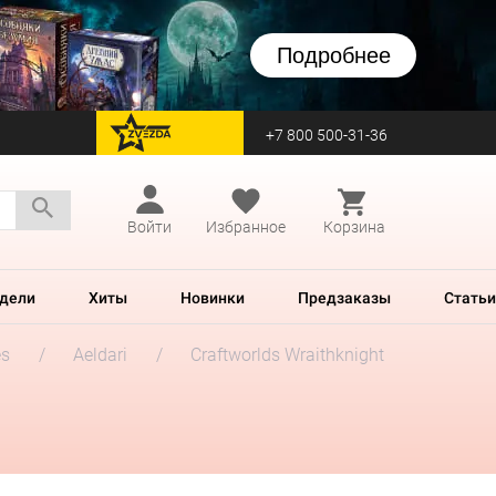
Подробнее
+7 800 500-31-36
перейти на Zvezda
Войти
Избранное
Корзина
дели
Хиты
Новинки
Предзаказы
Статьи
es
Aeldari
Craftworlds Wraithknight