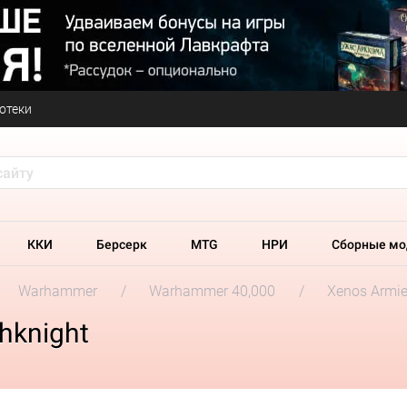
отеки
ККИ
Берсерк
MTG
НРИ
Сборные мо
Warhammer
Warhammer 40,000
Xenos Armi
hknight