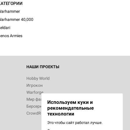
КАТЕГОРИИ
Warhammer
arhammer 40,000
eldari
enos Armies
НАШИ ПРОЕКТЫ
Hobby World
Игрокон
Warforge
Мир фантастики
Используем куки и
Берсерк
рекомендательные
CrowdRepublic
технологии
Это чтобы сайт работал лучше.