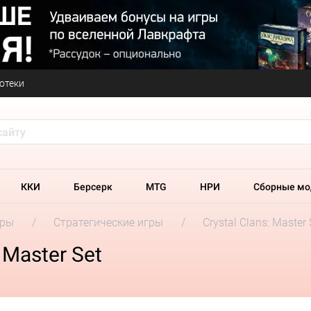
отеки
ККИ
Берсерк
MTG
НРИ
Сборные мо
гры
Стратегические игры
Crystal Clans: Master 
 Master Set