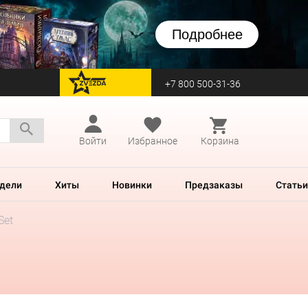
Подробнее
+7 800 500-31-36
перейти на Zvezda
Войти
Избранное
Корзина
дели
Хиты
Новинки
Предзаказы
Статьи
Set