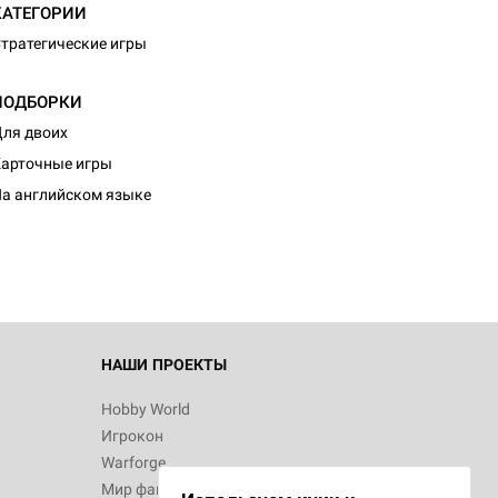
КАТЕГОРИИ
тратегические игры
ПОДБОРКИ
ля двоих
d Монстры
арточные игры
а английском языке
 Зомбицид:
НАШИ ПРОЕКТЫ
Hobby World
Игрокон
 Берсерк.
Warforge
в
Мир фантастики