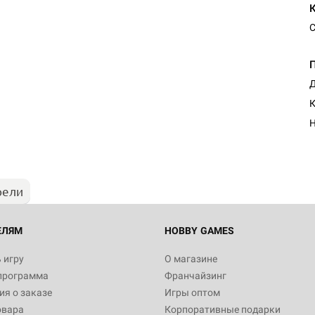
С
Д
Настольная игра Hobby Worl
К
Египта
Н
1 991
рели
Настольная игра Hobby World
Белая смерть
12 990
ЕЛЯМ
HOBBY GAMES
 игру
О магазине
программа
Франчайзинг
Настольная игра Hobby World
я о заказе
Игры оптом
Сердце роя. Дисплей бустеро
овара
Корпоративные подарки