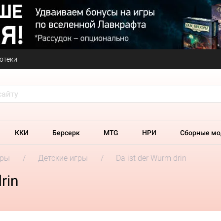
отеки
ККИ
Берсерк
MTG
НРИ
Сборные мо
гры
Детские игры
Da ist der Wurm drin
rin