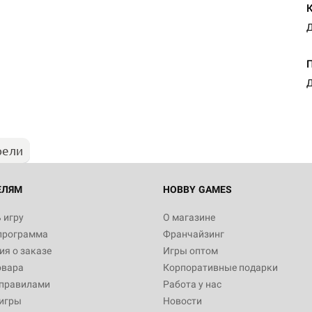
Д
Настольная игра Hobby Worl
"Мир фантастики. Спецвыпус
Стругацкие"
Д
1 490
рели
Настольная игра Hobby Worl
империи: Боевая тревога
799
ЕЛЯМ
HOBBY GAMES
 игру
О магазине
программа
Франчайзинг
Настольная игра Hobby Worl
я о заказе
Игры оптом
империи. Четвёртая редакция
овара
Корпоративные подарки
Рубеж
12 990
 правилами
Работа у нас
игры
Новости