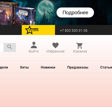
Подробнее
+7 800 500-31-36
перейти на Zvezda
Войти
Избранное
Корзина
дели
Хиты
Новинки
Предзаказы
Статьи