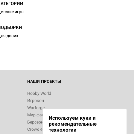
КАТЕГОРИИ
етские игры
d Журнал
ПОДБОРКИ
к: Братья
ля двоих
d Звёздные
НАШИ ПРОЕКТЫ
Hobby World
Игрокон
d Сумерки
Warforge
: Грозовой
Мир фантастики
Используем куки и
Берсерк
рекомендательные
CrowdRepublic
технологии