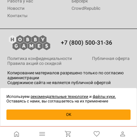
Работа у нас
Берсерк
Новости
CrowdRepublic
Контакты
+7 (800) 500-31-36
Политика конфиденциальности
Публичная оферта
Правила акций со скидкой
Копирование материалов разрешено только по согласию
администрации
Содержимое сайта не является публичной офертой
На сайте Hobby Games применяются
рекомендательные
технологии
.
Используем
рекомендательные технологии
и
файлы куки.
Оставаясь с нами, вы соглашаетесь на их применение
Уведомить о наличии
OK