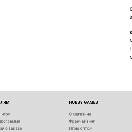
В
М
Н
М
ЕЛЯМ
HOBBY GAMES
 игру
О магазине
программа
Франчайзинг
я о заказе
Игры оптом