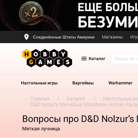
Соединённые Штаты Америки
Магазины
Игр
Каталог
Настольные игры
Варгеймы
Warhammer
Главная
Каталог
Настольные р
D&D Nolzur’s Marvelous Miniatures: Human Ran
Вопросы про D&D Nolzur’s 
Меткая лучница