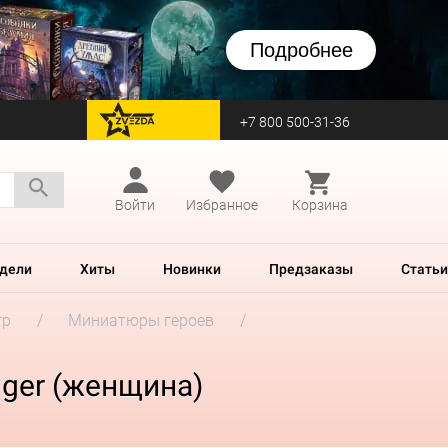
Подробнее
+7 800 500-31-36
перейти на Zvezda
Войти
Избранное
Корзина
дели
Хиты
Новинки
Предзаказы
Статьи
гр
Миниатюры героев
nger (женщина)