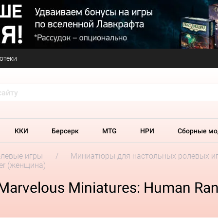
отеки
ККИ
Берсерк
MTG
НРИ
Сборные мо
олевые игры
Миниатюры для настольных ролевых и
ger (женщина)
Marvelous Miniatures: Human Ra