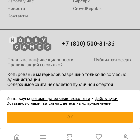
Работа у нас
Берсерк
Новости
CrowdRepublic
Контакты
+7 (800) 500-31-36
Политика конфиденциальности
Публичная оферта
Правила акций со скидкой
Копирование материалов разрешено только по согласию
администрации
Содержимое сайта не является публичной офертой
На сайте Hobby Games применяются
рекомендательные
технологии
.
Используем
рекомендательные технологии
и
файлы куки.
Оставаясь с нами, вы соглашаетесь на их применение
Уведомить о наличии
OK