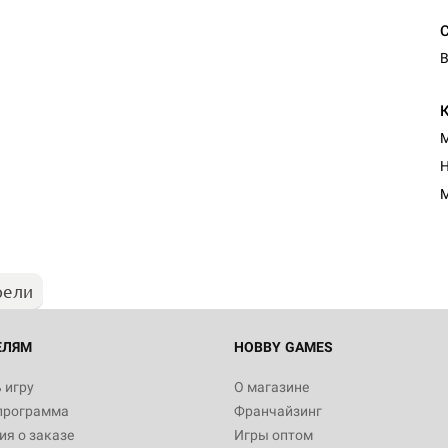
В
М
Н
М
рели
ЕЛЯМ
HOBBY GAMES
 игру
О магазине
программа
Франчайзинг
я о заказе
Игры оптом