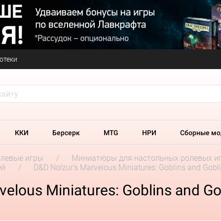
отеки
ККИ
Берсерк
MTG
НРИ
Сборные мо
олевые игры
Миниатюры для настольных ролевых и
ей
D&D Nolzur's Marvelous Miniatures: Goblins and Gobl
elous Miniatures: Goblins and Go