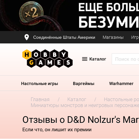
Соединённые Штаты Америки
Магазины
Игр
Каталог
Настольные игры
Варгеймы
Warhammer
Главная
Каталог
Настольные р
Миниатюры монстров и неигровых персонаж
Отзывы о D&D Nolzur's Marv
Если что, он лишит их премии