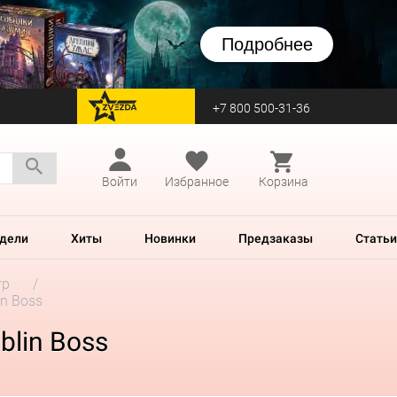
Подробнее
+7 800 500-31-36
перейти на Zvezda
Войти
Избранное
Корзина
дели
Хиты
Новинки
Предзаказы
Статьи
гр
in Boss
blin Boss