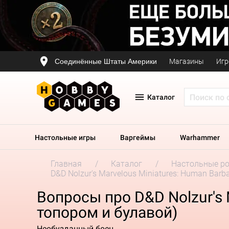
Соединённые Штаты Америки
Магазины
Игр
Каталог
Настольные игры
Варгеймы
Warhammer
Главная
Каталог
Настольные р
D&D Nolzur's Marvelous Miniatures: Human Barb
Вопросы про D&D Nolzur's 
топором и булавой)
Необузданный боец