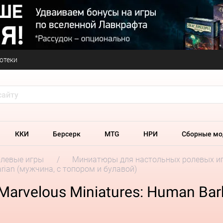
отеки
ККИ
Берсерк
MTG
НРИ
Сборные мо
олевые игры
Миниатюры для настольных ролевых и
arian (мужчина, с топором и булавой)
Marvelous Miniatures: Human Bar