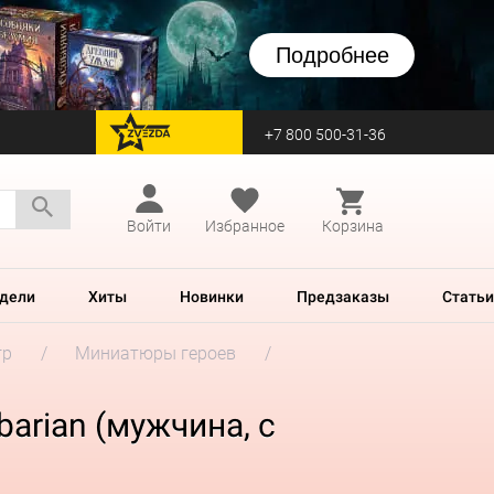
Подробнее
+7 800 500-31-36
перейти на Zvezda
Войти
Избранное
Корзина
дели
Хиты
Новинки
Предзаказы
Статьи
гр
Миниатюры героев
barian (мужчина, с