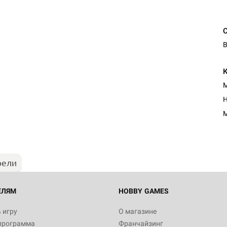
В
М
Н
М
рели
ЕЛЯМ
HOBBY GAMES
 игру
О магазине
программа
Франчайзинг