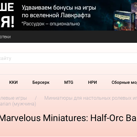
отеки
ККИ
Берсерк
MTG
НРИ
Сборные мо
олевые игры
Миниатюры для настольных ролевых и
barian (мужчина)
arvelous Miniatures: Half-Orc B