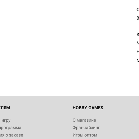
В
М
Н
М
ЕЛЯМ
HOBBY GAMES
 игру
О магазине
программа
Франчайзинг
я о заказе
Игры оптом