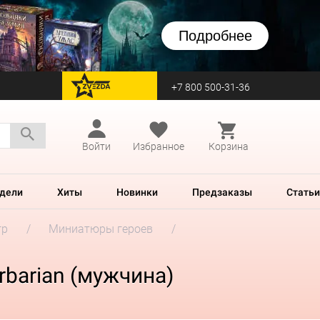
Подробнее
+7 800 500-31-36
перейти на Zvezda
Войти
Избранное
Корзина
дели
Хиты
Новинки
Предзаказы
Статьи
гр
Миниатюры героев
arbarian (мужчина)