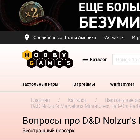
Соединённые Штаты Америки
Магазины
Игр
Каталог
Настольные игры
Варгеймы
Warhammer
Главная
Каталог
Настольные р
D&D Nolzur's Marvelous Miniatures: Half-Orc Bar
Вопросы про D&D Nolzur's M
Бесстрашный берсерк