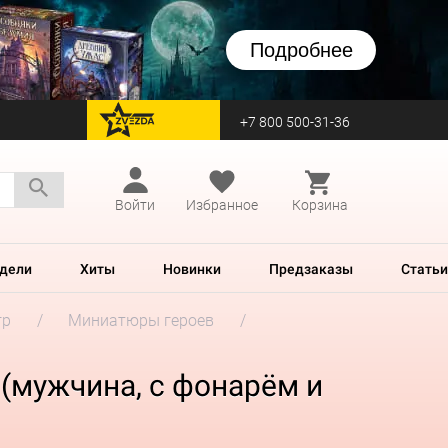
Подробнее
+7 800 500-31-36
перейти на Zvezda
Войти
Избранное
Корзина
дели
Хиты
Новинки
Предзаказы
Статьи
гр
Миниатюры героев
e (мужчина, с фонарём и