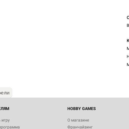
В
М
Н
М
рели
ЕЛЯМ
HOBBY GAMES
 игру
О магазине
программа
Франчайзинг