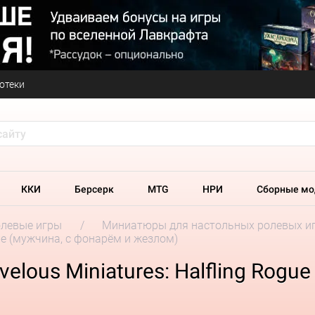
отеки
ККИ
Берсерк
MTG
НРИ
Сборные мо
олевые игры
Миниатюры для настольных ролевых и
ogue (мужчина, с фонарём и жезлом)
elous Miniatures: Halfling Rogu