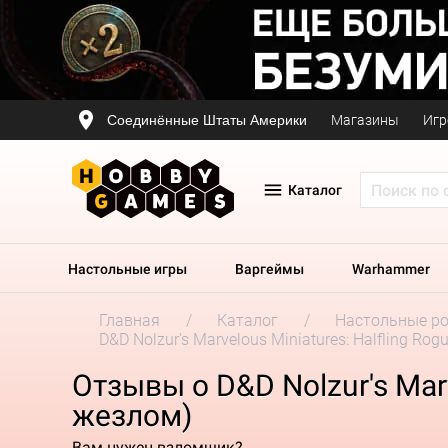
Соединённые Штаты Америки
Магазины
Игр
Каталог
Настольные игры
Варгеймы
Warhammer
Главная
Каталог
Настольные р
D&D Nolzur's Marvelous Miniatures: Halfling R
Отзывы о D&D Nolzur's Marv
жезлом)
Вам нужен взломщик?