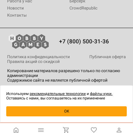
Работа у нас
Берсерк
Новости
CrowdRepublic
Контакты
+7 (800) 500-31-36
Политика конфиденциальности
Публичная оферта
Правила акций со скидкой
Копирование материалов разрешено только по согласию
администрации
Содержимое сайта не является публичной офертой
На сайте Hobby Games применяются
рекомендательные
технологии
.
Используем
рекомендательные технологии
и
файлы куки.
Оставаясь с нами, вы соглашаетесь на их применение
Уведомить о наличии
OK