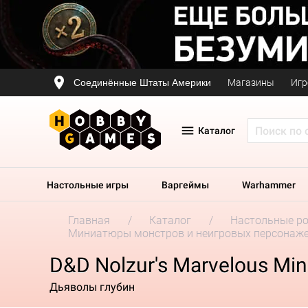
Соединённые Штаты Америки
Магазины
Игр
Каталог
Настольные игры
Варгеймы
Warhammer
Главная
Каталог
Настольные р
Миниатюры монстров и неигровых персонаж
D&D Nolzur's Marvelous Min
Дьяволы глубин