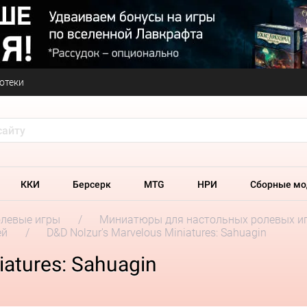
отеки
ККИ
Берсерк
MTG
НРИ
Сборные мо
олевые игры
Миниатюры для настольных ролевых и
ей
D&D Nolzur's Marvelous Miniatures: Sahuagin
iatures: Sahuagin