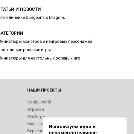
СТАТЬИ И НОВОСТИ
сё о линейке Dungeons & Dragons
КАТЕГОРИИ
иниатюры монстров и неигровых персонажей
астольные ролевые игры
иниатюры для настольных ролевых игр
НАШИ ПРОЕКТЫ
Hobby World
Игрокон
Warforge
Мир фантастики
Используем куки и
Берсерк
рекомендательные