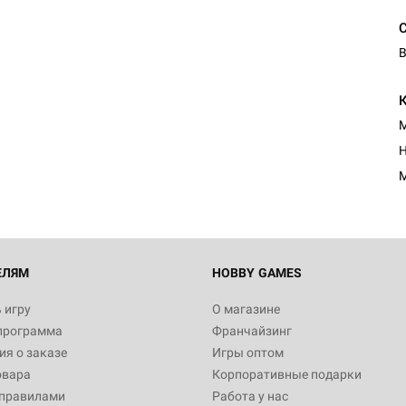
В
М
Н
М
ЕЛЯМ
HOBBY GAMES
 игру
О магазине
программа
Франчайзинг
я о заказе
Игры оптом
овара
Корпоративные подарки
 правилами
Работа у нас