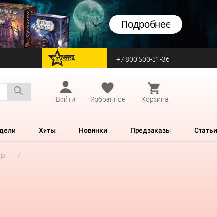
Подробнее
+7 800 500-31-36
перейти на Zvezda
Войти
Избранное
Корзина
дели
Хиты
Новинки
Предзаказы
Статьи
гр