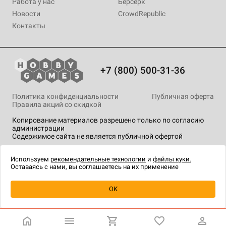
Работа у нас
Берсерк
Новости
CrowdRepublic
Контакты
+7 (800) 500-31-36
Политика конфиденциальности
Публичная оферта
Правила акций со скидкой
Копирование материалов разрешено только по согласию
администрации
Содержимое сайта не является публичной офертой
На сайте Hobby Games применяются
рекомендательные
технологии
.
Используем
рекомендательные технологии
и
файлы куки.
Оставаясь с нами, вы соглашаетесь на их применение
Уведомить о наличии
OK