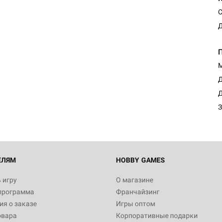
С
М
Настольная игра Hobby Worl
Египта
Д
1 991
Д
З
Настольная игра Hobby World
Белая смерть
12 990
ЕЛЯМ
HOBBY GAMES
 игру
О магазине
программа
Франчайзинг
Настольная игра Hobby Worl
я о заказе
Игры оптом
Аркхэма. Карточная игра
овара
Корпоративные подарки