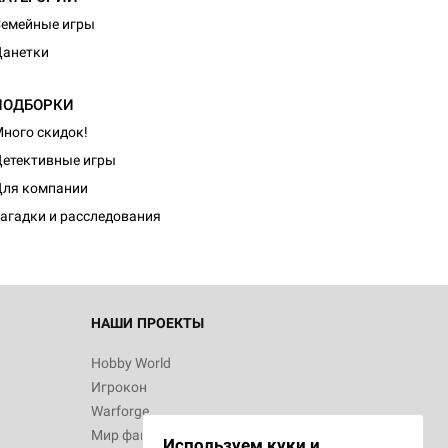
емейные игры
Данетки
ПОДБОРКИ
ного скидок!
d Монстры
етективные игры
ля компании
агадки и расследования
 Зомбицид:
НАШИ ПРОЕКТЫ
Hobby World
Игрокон
d Ужас
Warforge
Мир фантастики
Используем куки и