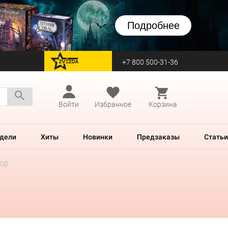
Подробнее
+7 800 500-31-36
перейти на Zvezda
Войти
Избранное
Корзина
дели
Хиты
Новинки
Предзаказы
Статьи
ор