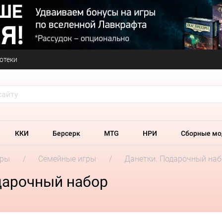
отеки
ККИ
Берсерк
MTG
НРИ
Сборные мо
гры
Семейные игры
Данетки. Подарочный наб
дарочный набор