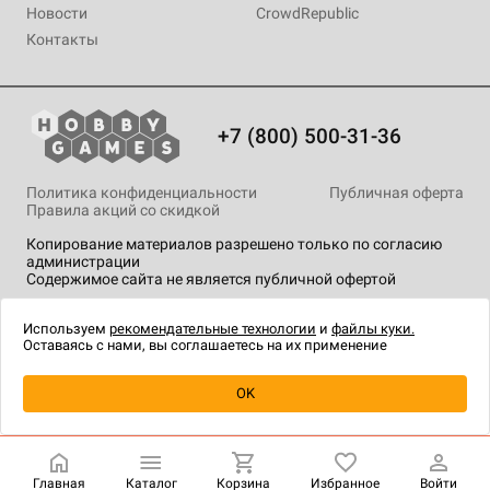
Новости
CrowdRepublic
Контакты
+7 (800) 500-31-36
Политика конфиденциальности
Публичная оферта
Правила акций со скидкой
Копирование материалов разрешено только по согласию
администрации
Содержимое сайта не является публичной офертой
На сайте Hobby Games применяются
рекомендательные
технологии
.
Используем
рекомендательные технологии
и
файлы куки.
Оставаясь с нами, вы соглашаетесь на их применение
Товар снят с продажи
OK
Главная
Каталог
Корзина
Избранное
Войти