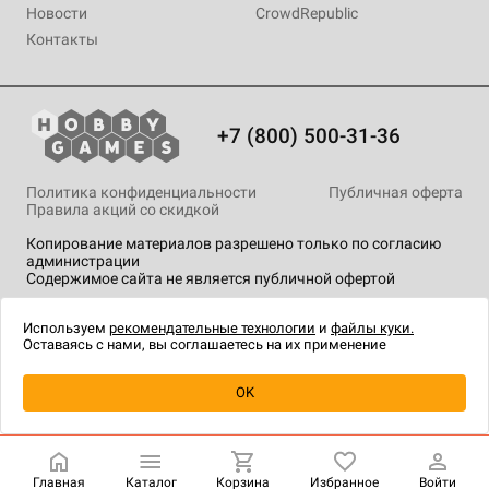
Новости
CrowdRepublic
Контакты
+7 (800) 500-31-36
Политика конфиденциальности
Публичная оферта
Правила акций со скидкой
Копирование материалов разрешено только по согласию
администрации
Содержимое сайта не является публичной офертой
На сайте Hobby Games применяются
рекомендательные
технологии
.
Используем
рекомендательные технологии
и
файлы куки.
Оставаясь с нами, вы соглашаетесь на их применение
OK
Купить
| 7 990 ₽
Главная
Каталог
Корзина
Избранное
Войти