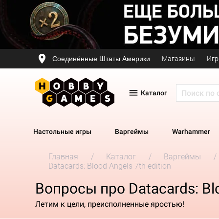
Соединённые Штаты Америки
Магазины
Игр
Каталог
Настольные игры
Варгеймы
Warhammer
Главная
Каталог
Варгеймы
Datacards: Blood Angels 7th edition
Вопросы про Datacards: Blo
Летим к цели, преисполненные яростью!