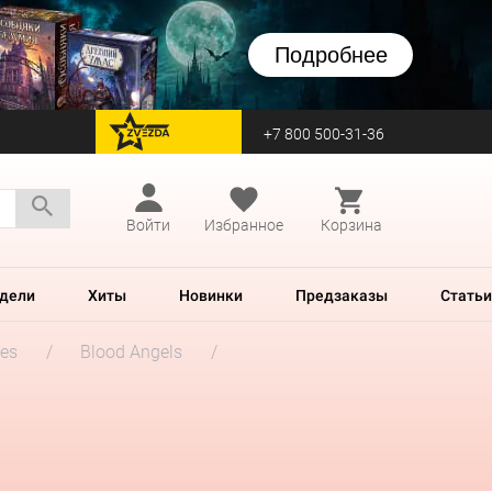
Подробнее
+7 800 500-31-36
перейти на Zvezda
Войти
Избранное
Корзина
дели
Хиты
Новинки
Предзаказы
Статьи
es
Blood Angels