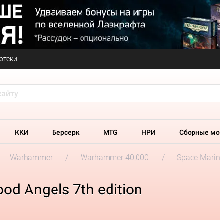
отеки
ККИ
Берсерк
MTG
НРИ
Сборные мо
Warhammer
Warhammer 40,000
Space Marin
od Angels 7th edition