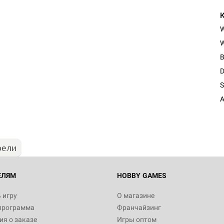
W
B
D
S
A
рели
ЕЛЯМ
HOBBY GAMES
 игру
О магазине
программа
Франчайзинг
я о заказе
Игры оптом