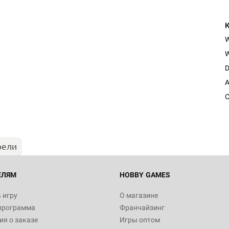
W
D
Настольная игра Hobby Worl
A
"Мир фантастики. Спецвыпус
Стругацкие"
C
1 490
рели
Настольная игра Hobby Worl
империи: Боевая тревога
799
ЕЛЯМ
HOBBY GAMES
 игру
О магазине
программа
Франчайзинг
Настольная игра Hobby Worl
я о заказе
Игры оптом
империи. Четвёртая редакция