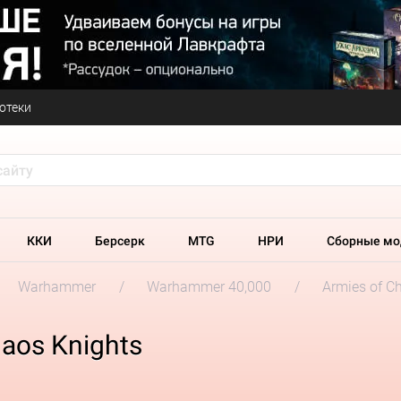
отеки
ККИ
Берсерк
MTG
НРИ
Сборные мо
Warhammer
Warhammer 40,000
Armies of C
aos Knights