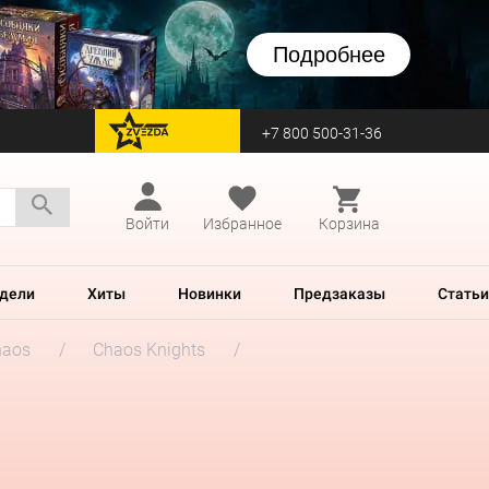
Подробнее
+7 800 500-31-36
перейти на Zvezda
Войти
Избранное
Корзина
дели
Хиты
Новинки
Предзаказы
Статьи
haos
Chaos Knights