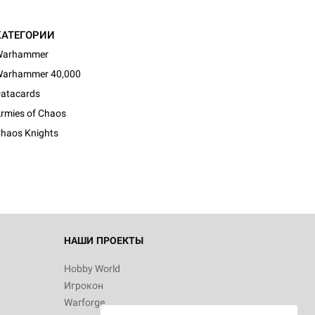
КАТЕГОРИИ
Warhammer
arhammer 40,000
atacards
d Журнал
rmies of Chaos
к: Братья
haos Knights
d Звёздные
НАШИ ПРОЕКТЫ
Hobby World
Игрокон
d Сумерки
Warforge
: Грозовой