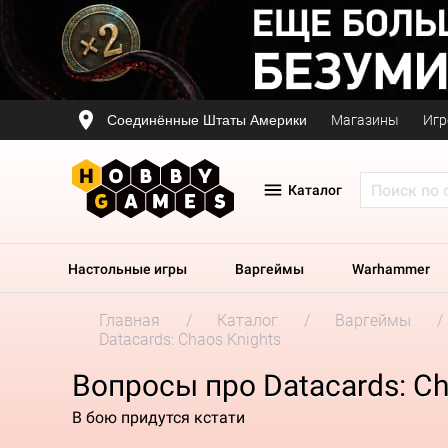
Соединённые Штаты Америки
Магазины
Игр
Каталог
Настольные игры
Варгеймы
Warhammer
Главная
Каталог
Варгеймы
Datacards: Chaos Knights
Вопросы про Datacards: Ch
В бою придутся кстати