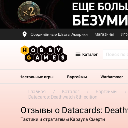
Соединённые Штаты Америки
Магазины
Игр
Каталог
Настольные игры
Варгеймы
Warhammer
Главная
Каталог
Варгеймы
Datacards: Deathwatch 8th edition
Отзывы о Datacards: Deathw
Тактики и стратагемы Караула Смерти