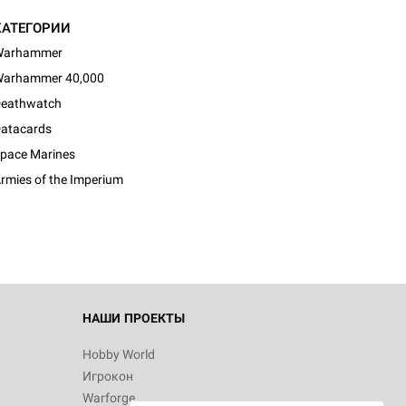
КАТЕГОРИИ
Warhammer
arhammer 40,000
eathwatch
atacards
d Монстры
pace Marines
rmies of the Imperium
 Зомбицид:
НАШИ ПРОЕКТЫ
Hobby World
Игрокон
 Берсерк.
Warforge