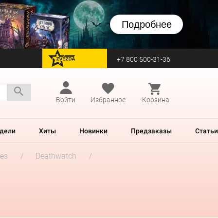
Подробнее
+7 800 500-31-36
перейти на Zvezda
Войти
Избранное
Корзина
дели
Хиты
Новинки
Предзаказы
Статьи
es
Deathwatch