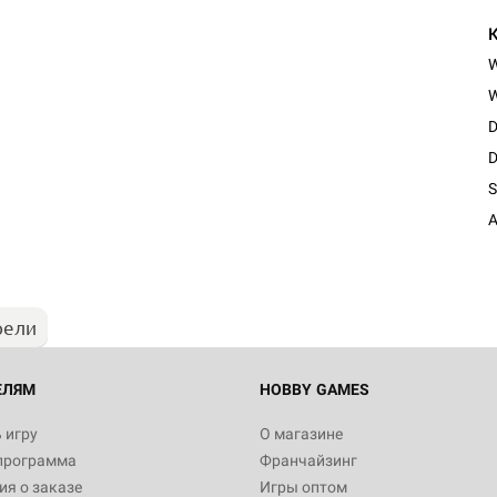
W
D
D
Настольная игра Hobby Worl
S
Египта
A
1 991
рели
Настольная игра Hobby World
Белая смерть
12 990
ЕЛЯМ
HOBBY GAMES
 игру
О магазине
программа
Франчайзинг
Настольная игра Hobby World
я о заказе
Игры оптом