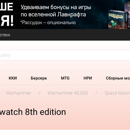
отеки
ККИ
Берсерк
MTG
НРИ
Сборные мо
Warhammer
Warhammer 40,000
Space Marin
atch 8th edition