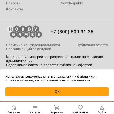
Новости
CrowdRepublic
Контакты
+7 (800) 500-31-36
Политика конфиденциальности
Публичная оферта
Правила акций со скидкой
Копирование материалов разрешено только по согласию
администрации
Содержимое сайта не является публичной офертой
На сайте Hobby Games применяются
рекомендательные
технологии
.
Используем
рекомендательные технологии
и
файлы куки.
Оставаясь с нами, вы соглашаетесь на их применение
Уведомить о наличии
OK
Главная
Каталог
Корзина
Избранное
Войти