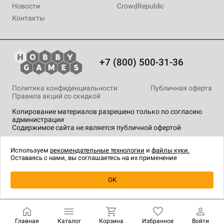
Новости
CrowdRepublic
Контакты
+7 (800) 500-31-36
Политика конфиденциальности
Публичная оферта
Правила акций со скидкой
Копирование материалов разрешено только по согласию
администрации
Содержимое сайта не является публичной офертой
На сайте Hobby Games применяются
рекомендательные
технологии
.
Используем
рекомендательные технологии
и
файлы куки.
Оставаясь с нами, вы соглашаетесь на их применение
Товар снят с продажи
OK
Главная
Каталог
Корзина
Избранное
Войти