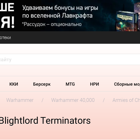
отеки
ККИ
Берсерк
MTG
НРИ
Сборные мо
Warhammer
Warhammer 40,000
Armies of C
lightlord Terminators