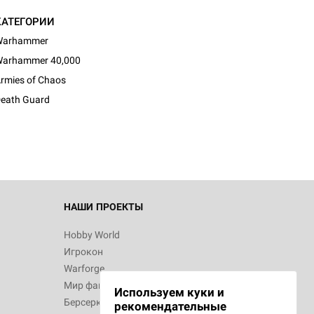
КАТЕГОРИИ
Warhammer
arhammer 40,000
rmies of Chaos
eath Guard
НАШИ ПРОЕКТЫ
Hobby World
Игрокон
Warforge
Мир фантастики
Используем куки и
Берсерк
рекомендательные