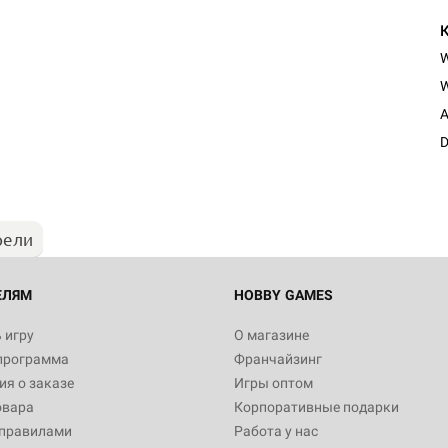
W
A
D
рели
ЕЛЯМ
HOBBY GAMES
 игру
О магазине
программа
Франчайзинг
я о заказе
Игры оптом
овара
Корпоративные подарки
 правилами
Работа у нас