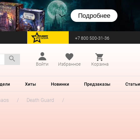
Подробнее
+7 800 500-31-36
перейти на Zvezda
Войти
Избранное
Корзина
дели
Хиты
Новинки
Предзаказы
Статьи
haos
Death Guard