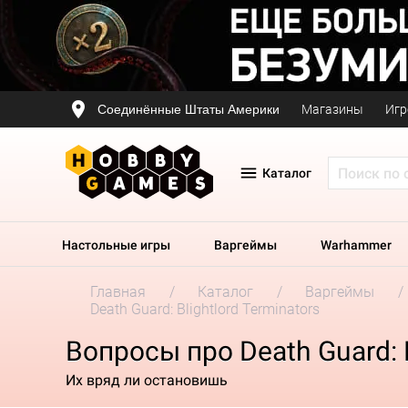
Соединённые Штаты Америки
Магазины
Игр
Каталог
Настольные игры
Варгеймы
Warhammer
Главная
Каталог
Варгеймы
Death Guard: Blightlord Terminators
Вопросы про Death Guard: B
Их вряд ли остановишь