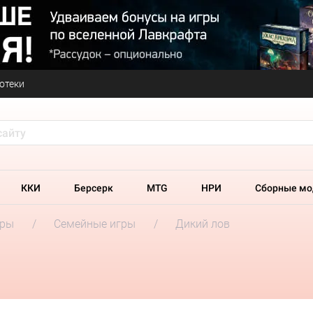
отеки
ККИ
Берсерк
MTG
НРИ
Сборные мо
гры
Семейные игры
Дикий лов