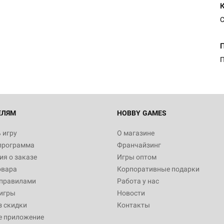
С
Настольная игра Hobby Worl
Египта
1 991
П
Настольная игра Hobby World
Белая смерть
12 990
ЕЛЯМ
HOBBY GAMES
 игру
О магазине
программа
Франчайзинг
Настольная игра Hobby Worl
я о заказе
Игры оптом
Аркхэма. Карточная игра
овара
Корпоративные подарки
3 490
 правилами
Работа у нас
игры
Новости
з скидки
Контакты
е приложение