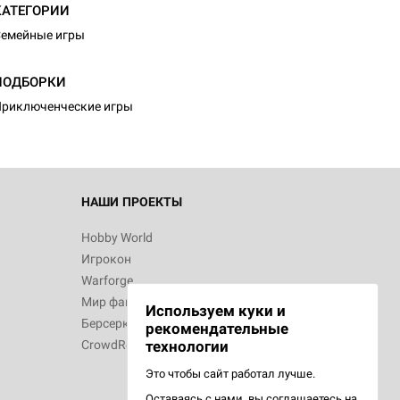
КАТЕГОРИИ
емейные игры
d Монстры
ПОДБОРКИ
риключенческие игры
 Зомбицид:
НАШИ ПРОЕКТЫ
Hobby World
Игрокон
d Ужас
Warforge
Мир фантастики
Используем куки и
Берсерк
рекомендательные
CrowdRepublic
технологии
Это чтобы сайт работал лучше.
Оставаясь с нами, вы соглашаетесь на