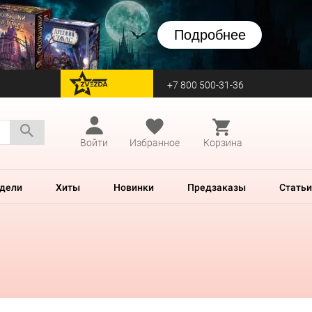
Подробнее
+7 800 500-31-36
перейти на Zvezda
Войти
Избранное
Корзина
дели
Хиты
Новинки
Предзаказы
Статьи