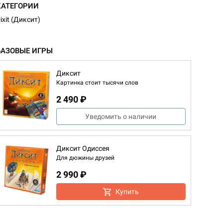
КАТЕГОРИИ
ixit (Диксит)
БАЗОВЫЕ ИГРЫ
Диксит
Картинка стоит тысячи слов
2 490 ₽
Уведомить о наличии
Диксит Одиссея
Для дюжины друзей
2 990 ₽
Купить
d Журнал
к: Братья