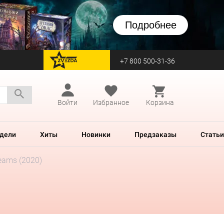
Подробнее
+7 800 500-31-36
перейти на Zvezda
Войти
Избранное
Корзина
дели
Хиты
Новинки
Предзаказы
Статьи
reams (2020)