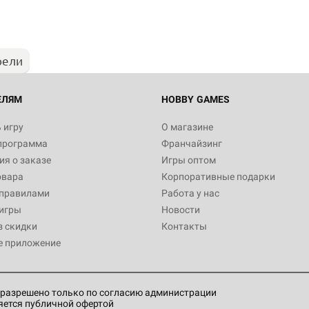
1 490
рели
Настольная игра Hobby Worl
империи: Боевая тревога
799
ЕЛЯМ
HOBBY GAMES
 игру
О магазине
программа
Франчайзинг
Настольная игра Hobby Worl
я о заказе
Игры оптом
империи. Четвёртая редакция
овара
Корпоративные подарки
Рубеж
12 990
 правилами
Работа у нас
игры
Новости
з скидки
Контакты
е приложение
Настольная игра Hobby Worl
Аркхэма. Карточная игра: Вт
4 990
разрешено только по согласию администрации
яется публичной офертой