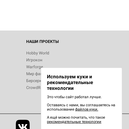
d Звёздные
НАШИ ПРОЕКТЫ
Hobby World
Игрокон
d Сумерки
Warforge
: Грозовой
Мир фантастики
Используем куки и
Берсерк
рекомендательные
CrowdRepublic
технологии
Это чтобы сайт работал лучше.
Оставаясь с нами, вы соглашаетесь на
d Ужас
использование
файлов куки.
орой сезон
А ещё можно почитать, что такое
рекомендательные технологии