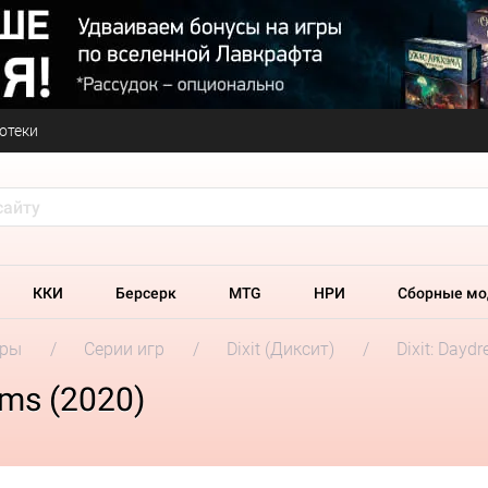
отеки
ККИ
Берсерк
MTG
НРИ
Сборные мо
гры
Серии игр
Dixit (Диксит)
Dixit: Dayd
ams (2020)