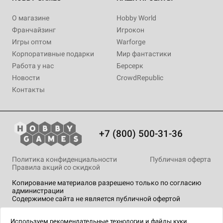
О магазине
Hobby World
Франчайзинг
Игрокон
Игры оптом
Warforge
Корпоративные подарки
Мир фантастики
Работа у нас
Берсерк
Новости
CrowdRepublic
Контакты
+7 (800) 500-31-36
Политика конфиденциальности
Публичная оферта
Правила акций со скидкой
Копирование материалов разрешено только по согласию
администрации
Содержимое сайта не является публичной офертой
На сайте Hobby Games применяются
рекомендательные
технологии
.
Используем
рекомендательные технологии
и
файлы куки.