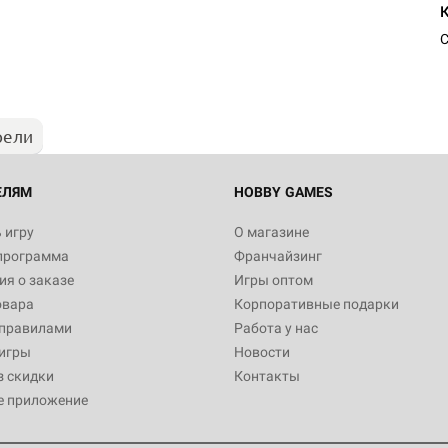
Настольная игра Hobby Worl
"Мир фантастики. Спецвыпус
Стругацкие"
С
1 490
рели
Настольная игра Hobby Worl
империи: Боевая тревога
799
ЕЛЯМ
HOBBY GAMES
 игру
О магазине
программа
Франчайзинг
Настольная игра Hobby Worl
я о заказе
Игры оптом
империи. Четвёртая редакция
овара
Корпоративные подарки
Рубеж
12 990
 правилами
Работа у нас
игры
Новости
з скидки
Контакты
е приложение
Настольная игра Hobby Worl
Аркхэма. Карточная игра: Вт