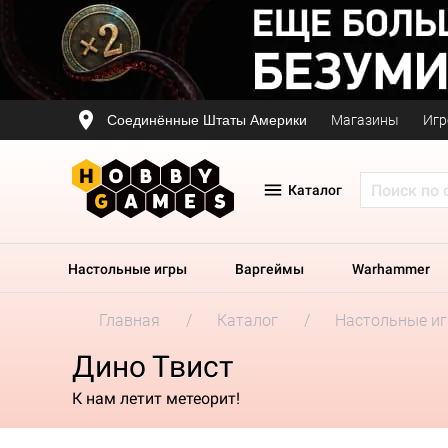
Соединённые Штаты Америки
Магазины
Игр
Каталог
Настольные игры
Варгеймы
Warhammer
Главная
Каталог
Настольные и
Дино Твист
К нам летит метеорит!