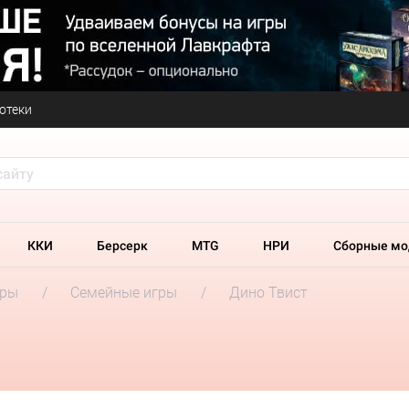
отеки
ККИ
Берсерк
MTG
НРИ
Сборные мо
гры
Семейные игры
Дино Твист