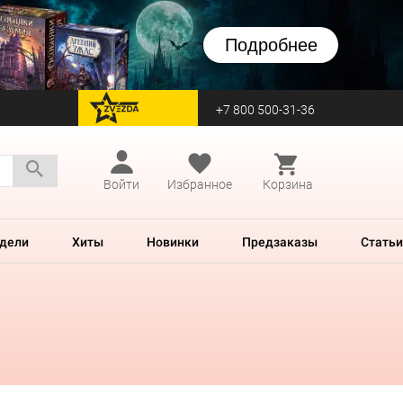
Подробнее
+7 800 500-31-36
перейти на Zvezda
Войти
Избранное
Корзина
дели
Хиты
Новинки
Предзаказы
Статьи