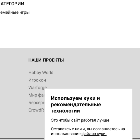
d Журнал
КАТЕГОРИИ
к: Братья
емейные игры
d Звёздные
НАШИ ПРОЕКТЫ
Hobby World
Игрокон
d Сумерки
Warforge
: Грозовой
Мир фантастики
Используем куки и
Берсерк
рекомендательные
CrowdRepublic
технологии
Это чтобы сайт работал лучше.
Оставаясь с нами, вы соглашаетесь на
d Ужас
использование
файлов куки.
орой сезон