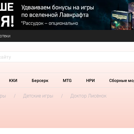
отеки
ККИ
Берсерк
MTG
НРИ
Сборные мо
гры
Детские игры
Доктор Лисёнок