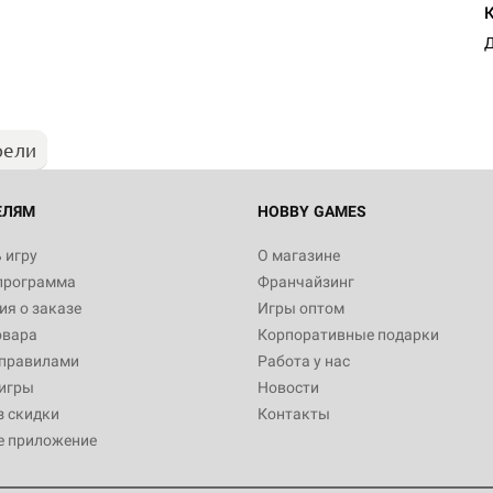
Д
рели
ЕЛЯМ
HOBBY GAMES
 игру
О магазине
программа
Франчайзинг
я о заказе
Игры оптом
овара
Корпоративные подарки
 правилами
Работа у нас
игры
Новости
з скидки
Контакты
е приложение