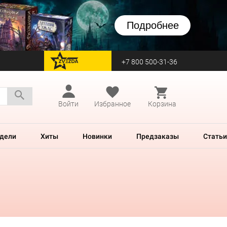
Подробнее
+7 800 500-31-36
перейти на Zvezda
Войти
Избранное
Корзина
дели
Хиты
Новинки
Предзаказы
Статьи