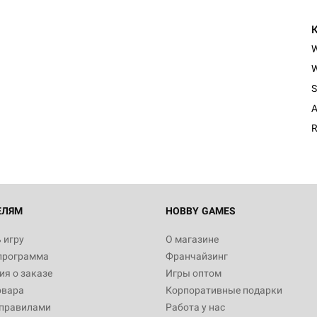
W
S
A
R
ЕЛЯМ
HOBBY GAMES
 игру
О магазине
программа
Франчайзинг
я о заказе
Игры оптом
овара
Корпоративные подарки
 правилами
Работа у нас