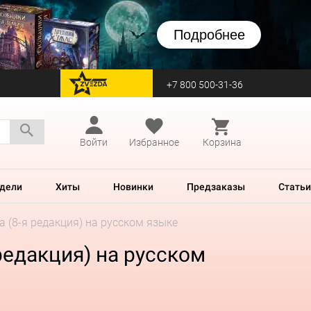
Подробнее
+7 800 500-31-36
перейти на Zvezda
Войти
Избранное
Корзина
дели
Хиты
Новинки
Предзаказы
Статьи
а (8-я редакция) на русском языке
редакция) на русском