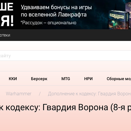
отеки
ККИ
Берсерк
MTG
НРИ
Сборные мо
Warhammer
Дополнение к кодексу: Гвардия Ворон
 кодексу: Гвардия Ворона (8-я 