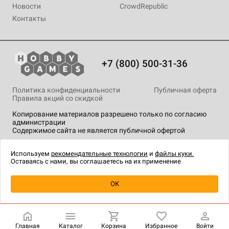
Новости
CrowdRepublic
Контакты
+7 (800) 500-31-36
Политика конфиденциальности
Публичная оферта
Правила акций со скидкой
Копирование материалов разрешено только по согласию
администрации
Содержимое сайта не является публичной офертой
На сайте Hobby Games применяются
рекомендательные
технологии
.
Используем
рекомендательные технологии
и
файлы куки.
Оставаясь с нами, вы соглашаетесь на их применение
Уведомить о наличии
OK
Главная
Каталог
Корзина
Избранное
Войти