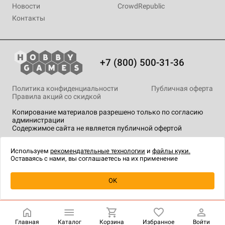
Новости
CrowdRepublic
Контакты
+7 (800) 500-31-36
Политика конфиденциальности
Публичная оферта
Правила акций со скидкой
Копирование материалов разрешено только по согласию
администрации
Содержимое сайта не является публичной офертой
На сайте Hobby Games применяются
рекомендательные
технологии
.
Используем
рекомендательные технологии
и
файлы куки.
Оставаясь с нами, вы соглашаетесь на их применение
Уведомить о наличии
OK
Главная
Каталог
Корзина
Избранное
Войти