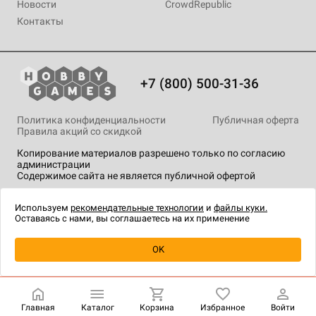
Новости
CrowdRepublic
Контакты
+7 (800) 500-31-36
Политика конфиденциальности
Публичная оферта
Правила акций со скидкой
Копирование материалов разрешено только по согласию
администрации
Содержимое сайта не является публичной офертой
На сайте Hobby Games применяются
рекомендательные
технологии
.
Используем
рекомендательные технологии
и
файлы куки.
Оставаясь с нами, вы соглашаетесь на их применение
Уведомить о наличии
OK
Главная
Каталог
Корзина
Избранное
Войти