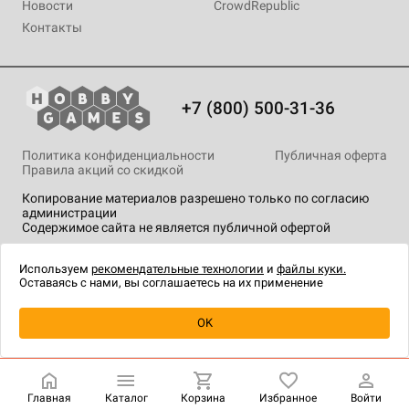
Новости
CrowdRepublic
Контакты
+7 (800) 500-31-36
Политика конфиденциальности
Публичная оферта
Правила акций со скидкой
Копирование материалов разрешено только по согласию
администрации
Содержимое сайта не является публичной офертой
На сайте Hobby Games применяются
рекомендательные
технологии
.
Используем
рекомендательные технологии
и
файлы куки.
Оставаясь с нами, вы соглашаетесь на их применение
Уведомить о наличии
OK
Главная
Каталог
Корзина
Избранное
Войти