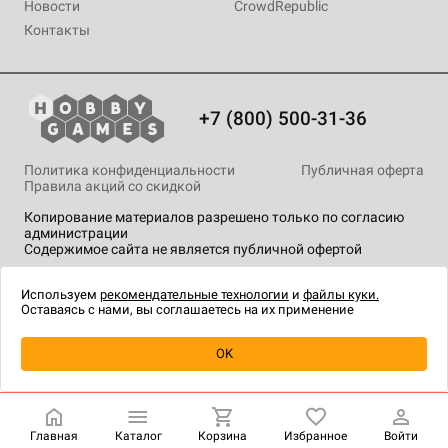
Новости
CrowdRepublic
Контакты
+7 (800) 500-31-36
Политика конфиденциальности
Публичная оферта
Правила акций со скидкой
Копирование материалов разрешено только по согласию
администрации
Содержимое сайта не является публичной офертой
На сайте Hobby Games применяются
рекомендательные
технологии
.
Используем
рекомендательные технологии
и
файлы куки.
Оставаясь с нами, вы соглашаетесь на их применение
Уведомить о наличии
OK
Главная
Каталог
Корзина
Избранное
Войти