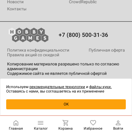
Новости
CrowdRepublic
Контакты
+7 (800) 500-31-36
Политика конфиденциальности
Публичная оферта
Правила акций со скидкой
Копирование материалов разрешено только по согласию
администрации
Содержимое сайта не является публичной офертой
На сайте Hobby Games применяются
рекомендательные
технологии
.
Используем
рекомендательные технологии
и
файлы куки.
Оставаясь с нами, вы соглашаетесь на их применение
Уведомить о наличии
OK
Главная
Каталог
Корзина
Избранное
Войти