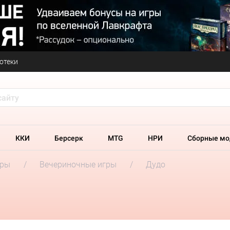
отеки
ККИ
Берсерк
MTG
НРИ
Сборные мо
гры
Вечериночные игры
Дудо