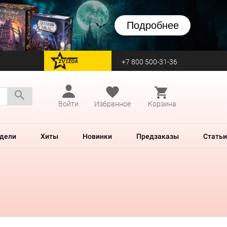
Подробнее
+7 800 500-31-36
перейти на Zvezda
Войти
Избранное
Корзина
дели
Хиты
Новинки
Предзаказы
Статьи