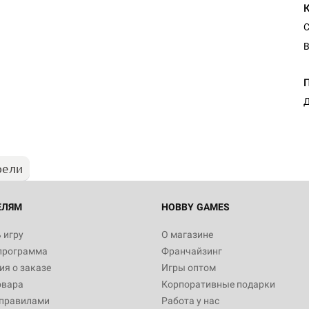
С
В
Д
рели
ЕЛЯМ
HOBBY GAMES
 игру
О магазине
программа
Франчайзинг
я о заказе
Игры оптом
овара
Корпоративные подарки
 правилами
Работа у нас