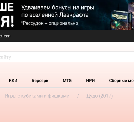
отеки
ККИ
Берсерк
MTG
НРИ
Сборные мо
Игры с кубиками и фишками
Дудо (2017)