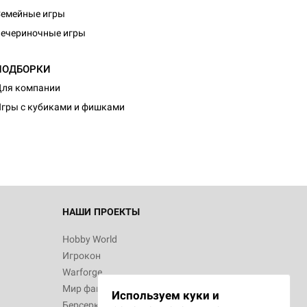
емейные игры
ечериночные игры
ПОДБОРКИ
d Монстры
ля компании
гры с кубиками и фишками
 Зомбицид:
НАШИ ПРОЕКТЫ
Hobby World
Игрокон
 Берсерк.
Warforge
в
Мир фантастики
Используем куки и
Берсерк