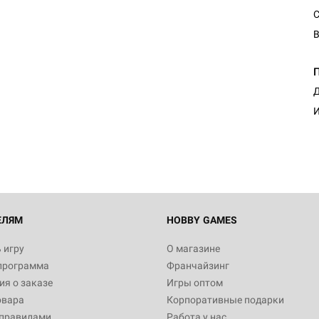
С
В
Настольная игра Hobby Worl
Д
Египта
И
1 991
Настольная игра Hobby World
Белая смерть
12 990
ЕЛЯМ
HOBBY GAMES
 игру
О магазине
программа
Франчайзинг
Настольная игра Hobby World
я о заказе
Игры оптом
Сердце роя. Дисплей бустеро
овара
Корпоративные подарки
3 490
 правилами
Работа у нас