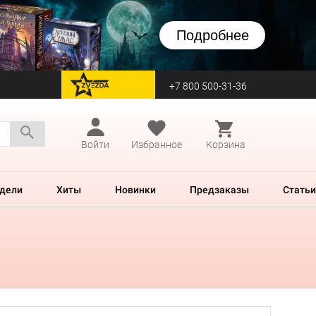
Подробнее
+7 800 500-31-36
перейти на Zvezda
Войти
Избранное
Корзина
дели
Хиты
Новинки
Предзаказы
Статьи