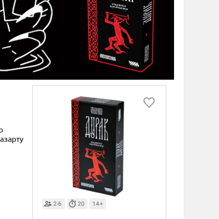
о
азарту
2-6
20
14+