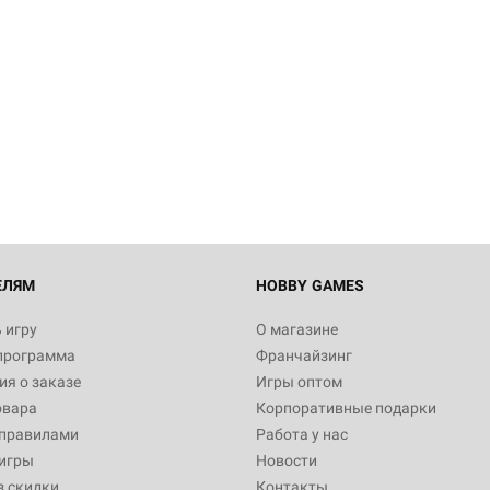
ЕЛЯМ
HOBBY GAMES
 игру
О магазине
программа
Франчайзинг
я о заказе
Игры оптом
овара
Корпоративные подарки
 правилами
Работа у нас
игры
Новости
з скидки
Контакты