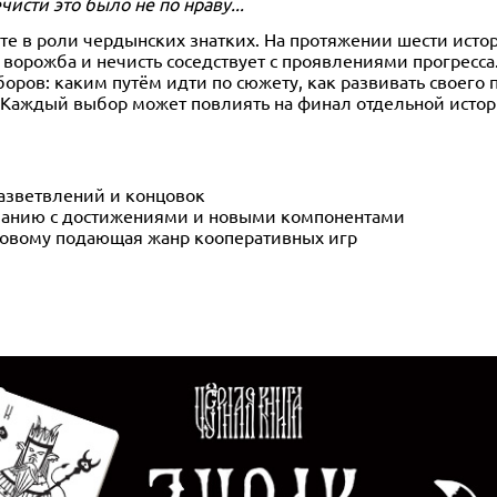
исти это было не по нраву...
ете в роли чердынских знатких. На протяжении шести исто
 ворожба и нечисть соседствует с проявлениями прогресса
оров: каким путём идти по сюжету, как развивать своего 
 Каждый выбор может повлиять на финал отдельной истор
азветвлений и концовок
панию с достижениями и новыми компонентами
-новому подающая жанр кооперативных игр