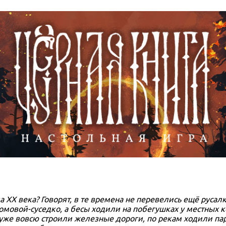
 XX века? Говорят, в те времена не перевелись ещё русал
мовой-суседко, а бесы ходили на побегушках у местных к
е: уже вовсю строили железные дороги, по рекам ходили па