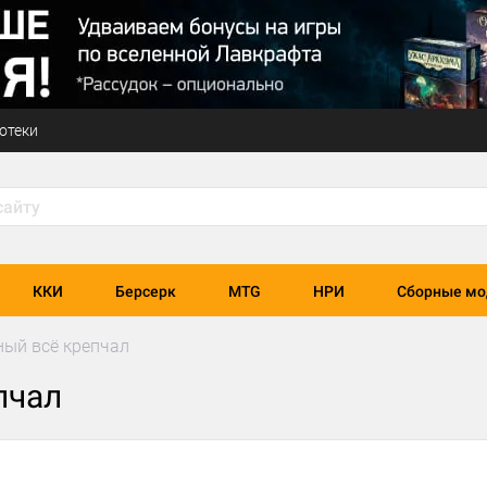
отеки
ККИ
Берсерк
MTG
НРИ
Сборные мо
ый всё крепчал
пчал