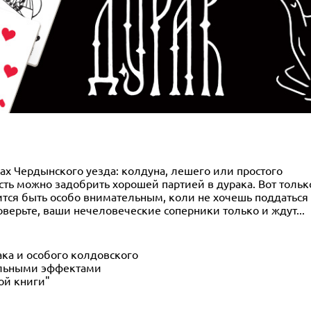
ках Чердынского уезда: колдуна, лешего или простого
исть можно задобрить хорошей партией в дурака. Вот тольк
дится быть особо внимательным, коли не хочешь поддаться 
поверьте, ваши нечеловеческие соперники только и ждут...
ака и особого колдовского
альными эффектами
ой книги"