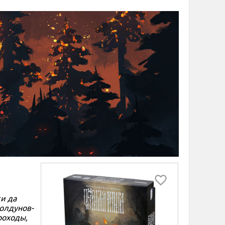
ки да
олдунов-
роходы,