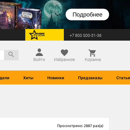
Подробнее
+7 800 500-31-36
перейти на Zvezda
Войти
Избранное
Корзина
дели
Хиты
Новинки
Предзаказы
Статьи
Просмотрено: 2887 раз(а)