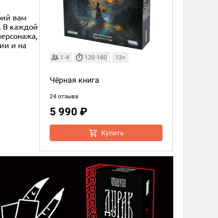
рий вам
. В каждой
персонажа,
ии и на
1-4
120-180
13+
Чёрная книга
24 отзыва
5 990 ₽
Купить