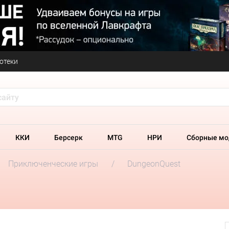
отеки
ККИ
Берсерк
MTG
НРИ
Сборные мо
Приключенческие игры
DungeonQuest