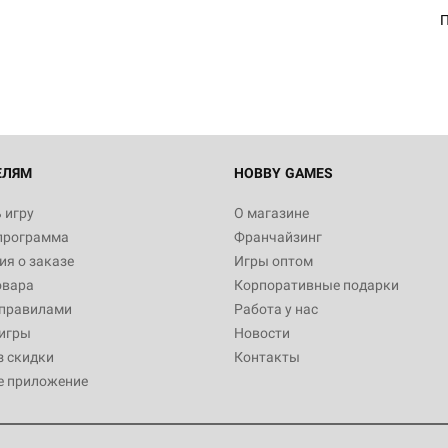
Египта
П
1 991
Настольная игра Hobby World
Белая смерть
12 990
ЕЛЯМ
HOBBY GAMES
 игру
О магазине
программа
Франчайзинг
Настольная игра Hobby World
я о заказе
Игры оптом
Сердце роя. Дисплей бустеро
овара
Корпоративные подарки
3 490
 правилами
Работа у нас
игры
Новости
з скидки
Контакты
е приложение
Настольная игра Hobby Worl
Аркхэма. Карточная игра: Вт
4 990