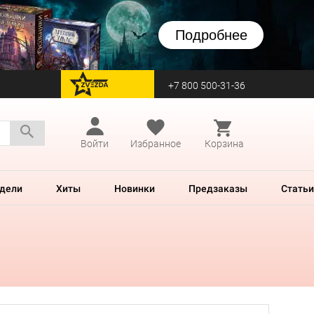
Подробнее
+7 800 500-31-36
перейти на Zvezda
Войти
Избранное
Корзина
дели
Хиты
Новинки
Предзаказы
Статьи