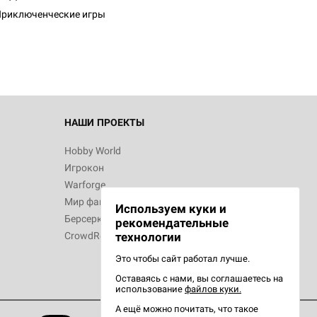
риключенческие игры
 Зомбицид:
НАШИ ПРОЕКТЫ
Hobby World
Игрокон
 Берсерк.
Warforge
в
Мир фантастики
Используем куки и
Берсерк
рекомендательные
CrowdRepublic
технологии
Это чтобы сайт работал лучше.
Оставаясь с нами, вы соглашаетесь на
d Ужас
использование
файлов куки.
орой сезон
А ещё можно почитать, что такое