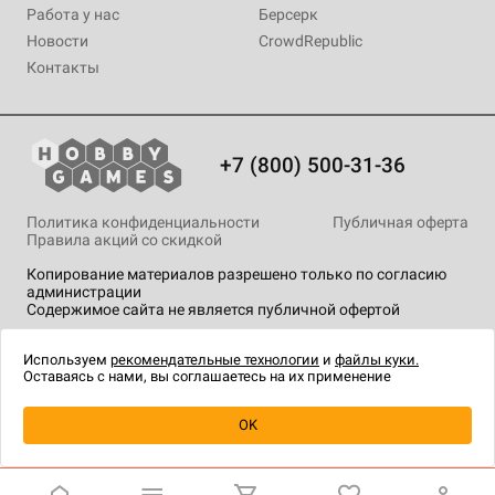
Работа у нас
Берсерк
Новости
CrowdRepublic
Контакты
+7 (800) 500-31-36
Политика конфиденциальности
Публичная оферта
Правила акций со скидкой
Копирование материалов разрешено только по согласию
администрации
Содержимое сайта не является публичной офертой
На сайте Hobby Games применяются
рекомендательные
технологии
.
Используем
рекомендательные технологии
и
файлы куки.
Оставаясь с нами, вы соглашаетесь на их применение
Уведомить о наличии
OK