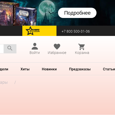
Подробнее
+7 800 500-31-36
перейти на Zvezda
Войти
Избранное
Корзина
дели
Хиты
Новинки
Предзаказы
Статьи
уары