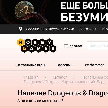
Соединённые Штаты Америки
Магазины
Игр
Каталог
Настольные игры
Варгеймы
Warhammer
Главная
Каталог
Настольные р
Dungeons & Dragons. Карты заклинаний: Бард
Наличие Dungeons & Drago
А не спеть ли мне песню?