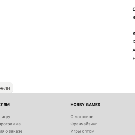
В
D
А
Н
рели
ЕЛЯМ
HOBBY GAMES
 игру
О магазине
программа
Франчайзинг
я о заказе
Игры оптом