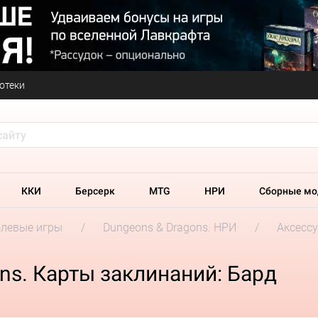
отеки
ККИ
Берсерк
MTG
НРИ
Сборные мо
олевые игры
Dungeons & Dragons. НРИ
Аксесс
ns. Карты заклинаний: Бард