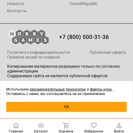
Новости
CrowdRepublic
Контакты
+7 (800) 500-31-36
Политика конфиденциальности
Публичная оферта
Правила акций со скидкой
Копирование материалов разрешено только по согласию
администрации
Содержимое сайта не является публичной офертой
На сайте Hobby Games применяются
рекомендательные
технологии
.
Используем
рекомендательные технологии
и
файлы куки.
Оставаясь с нами, вы соглашаетесь на их применение
Уведомить о наличии
OK
Главная
Каталог
Корзина
Избранное
Войти