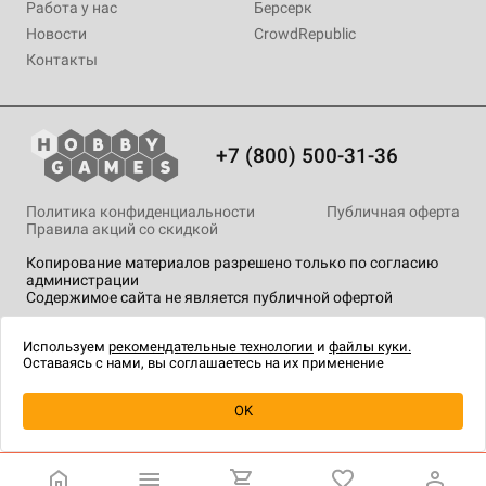
Работа у нас
Берсерк
Новости
CrowdRepublic
Контакты
+7 (800) 500-31-36
Политика конфиденциальности
Публичная оферта
Правила акций со скидкой
Копирование материалов разрешено только по согласию
администрации
Содержимое сайта не является публичной офертой
На сайте Hobby Games применяются
рекомендательные
технологии
.
Используем
рекомендательные технологии
и
файлы куки.
Оставаясь с нами, вы соглашаетесь на их применение
Уведомить о наличии
OK