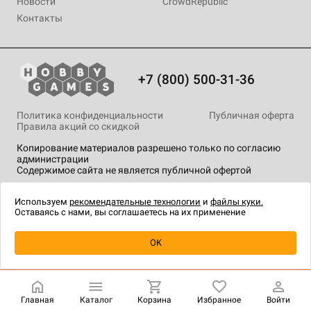
Новости
CrowdRepublic
Контакты
+7 (800) 500-31-36
Политика конфиденциальности
Публичная оферта
Правила акций со скидкой
Копирование материалов разрешено только по согласию
администрации
Содержимое сайта не является публичной офертой
На сайте Hobby Games применяются
рекомендательные
технологии
.
Используем
рекомендательные технологии
и
файлы куки.
Оставаясь с нами, вы соглашаетесь на их применение
Уведомить о наличии
OK
Главная
Каталог
Корзина
Избранное
Войти