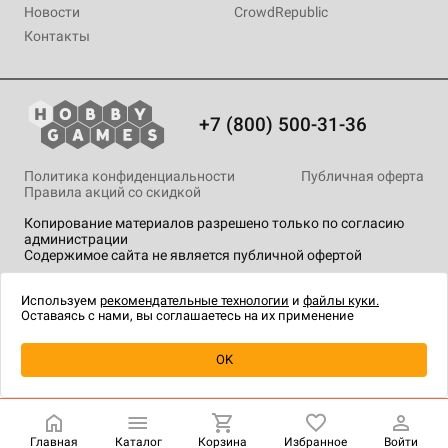
Новости
CrowdRepublic
Контакты
+7 (800) 500-31-36
Политика конфиденциальности
Публичная оферта
Правила акций со скидкой
Копирование материалов разрешено только по согласию
администрации
Содержимое сайта не является публичной офертой
На сайте Hobby Games применяются
рекомендательные
технологии
.
Используем
рекомендательные технологии
и
файлы куки.
Оставаясь с нами, вы соглашаетесь на их применение
OK
Купить
| 1 490 ₽
Главная
Каталог
Корзина
Избранное
Войти