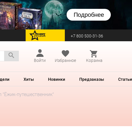
Подробнее
+7 800 500-31-36
перейти на Zvezda
Войти
Избранное
Корзина
дели
Хиты
Новинки
Предзаказы
Статьи
л "Ёжик-путешественник"