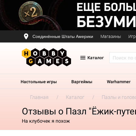
Соединённые Штаты Америки
Магазины
Игр
Каталог
Настольные игры
Варгеймы
Warhammer
Главная
Каталог
Пазлы и голов
Отзывы о Пазл "Ёжик-пут
На клубочек я похож