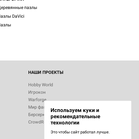
еревянные пазлы
азлы DaVici
Пазлы
НАШИ ПРОЕКТЫ
Hobby World
Игрокон
Warforge
Мир фантастики
Используем куки и
Берсерк
рекомендательные
CrowdRepublic
технологии
Это чтобы сайт работал лучше.