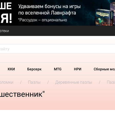
отеки
ККИ
Берсерк
MTG
НРИ
Сборные мо
оломки
Пазлы
Деревянные пазлы
Паз
ешественник"