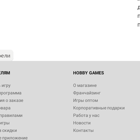
Д
П
рели
ЕЛЯМ
HOBBY GAMES
 игру
О магазине
программа
Франчайзинг
я о заказе
Игры оптом
овара
Корпоративные подарки
 правилами
Работа у нас
игры
Новости
з скидки
Контакты
е приложение