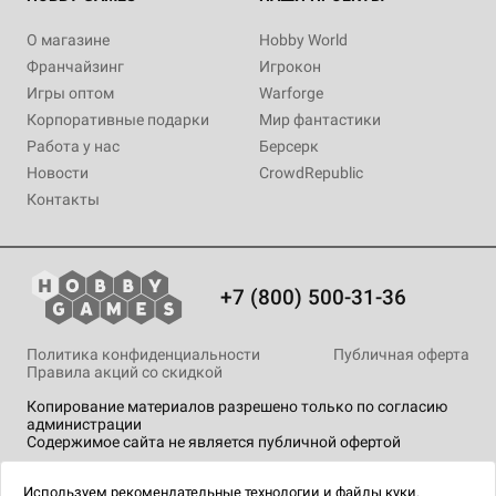
О магазине
Hobby World
Франчайзинг
Игрокон
Игры оптом
Warforge
Корпоративные подарки
Мир фантастики
Работа у нас
Берсерк
Новости
CrowdRepublic
Контакты
+7 (800) 500-31-36
Политика конфиденциальности
Публичная оферта
Правила акций со скидкой
Копирование материалов разрешено только по согласию
администрации
Содержимое сайта не является публичной офертой
На сайте Hobby Games применяются
рекомендательные
технологии
.
Используем
рекомендательные технологии
и
файлы куки.