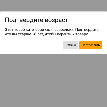
Подтвердите возраст
Этот товар категории «для взрослых». Подтвердите,
до 45
бонусов на следующие покупки
что вы старше 18 лет, чтобы перейти к товару
Отмена
Подтвердить
БАЗОВАЯ ИГРА
Изменившийся мир, изменившееся человечество
750 ₽