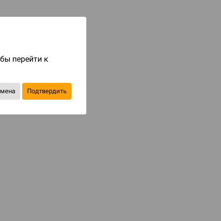
Код товара: 87107
450 ₽
до 45
бонусов на следующие покупки
обы перейти к
Купить
тмена
Подтвердить
В избранное