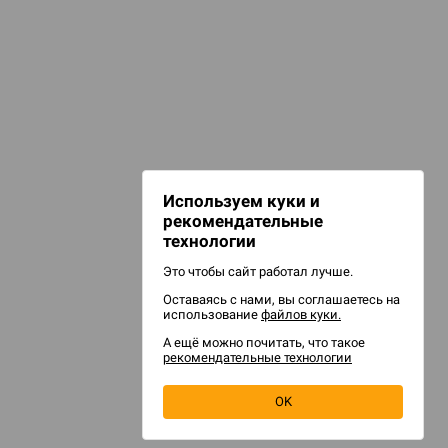
 Зомбицид:
НАШИ ПРОЕКТЫ
Hobby World
Игрокон
 Берсерк.
Warforge
в
Мир фантастики
Используем куки и
Берсерк
рекомендательные
CrowdRepublic
технологии
Это чтобы сайт работал лучше.
Оставаясь с нами, вы соглашаетесь на
d Ужас
использование
файлов куки.
орой сезон
А ещё можно почитать, что такое
рекомендательные технологии
OK
d Журнал