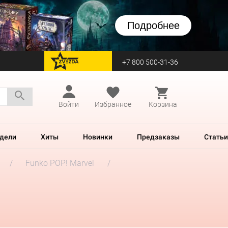
Подробнее
+7 800 500-31-36
перейти на Zvezda
Войти
Избранное
Корзина
дели
Хиты
Новинки
Предзаказы
Статьи
Funko POP! Marvel