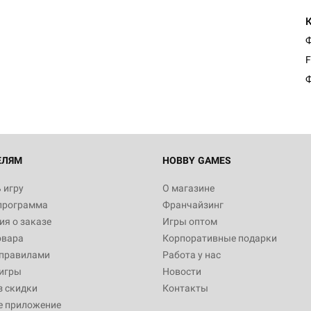
Ф
F
Ф
ЕЛЯМ
HOBBY GAMES
 игру
О магазине
программа
Франчайзинг
я о заказе
Игры оптом
овара
Корпоративные подарки
 правилами
Работа у нас
игры
Новости
з скидки
Контакты
е приложение