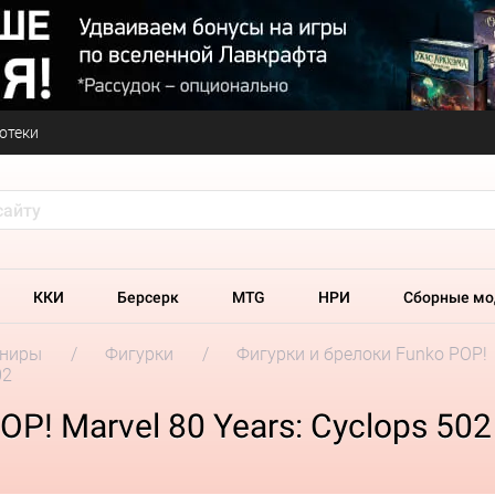
отеки
ККИ
Берсерк
MTG
НРИ
Сборные мо
ениры
Фигурки
Фигурки и брелоки Funko POP!
02
P! Marvel 80 Years: Cyclops 502