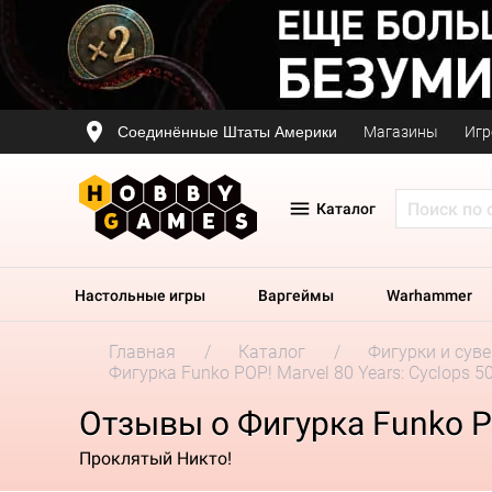
Соединённые Штаты Америки
Магазины
Игр
Каталог
Настольные игры
Варгеймы
Warhammer
Главная
Каталог
Фигурки и сув
Фигурка Funko POP! Marvel 80 Years: Cyclops 5
Отзывы о Фигурка Funko PO
Проклятый Никто!